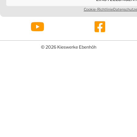
HAFTUNGSAUSSCHLUSS
AGB
PREISLISTE
Cookie-Richtlinie
Datenschutze
KONTAKT
© 2026 Kieswerke Ebenhöh